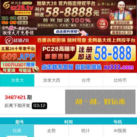
加拿大
加拿大西
台湾
比特币
1
4
1
06
3467421
期
+
+
=
距离下期开奖
03
:
12
小
双
期号
时间
号码
6+5+1=
12
结果
走势
统计
AI预测
3467420
08-09 17:18:30